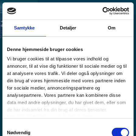
Rønne
Færger
Vis
Havn
me
Samtykke
Detaljer
Om
Færgerne er livlinen til og fra
Bornholm
Denne hjemmeside bruger cookies
Jeppe la Cour
Vi bruger cookies til at tilpasse vores indhold og
Kommerciel direktør
annoncer, til at vise dig funktioner til sociale medier og til
+45 5695 0678
at analysere vores trafik. Vi deler også oplysninger om
jlc@portofroenne.com
din brug af vores hjemmeside med vores partnere inden
for sociale medier, annonceringspartnere og
analysepartnere. Vores partnere kan kombinere disse
data med andre oplysninger, du har givet dem, eller som
Rønne Havn er det centrale knudepunkt for passagerer,
de har indsamlet fra din brug af deres tjenester.
gods og forsyning - med daglige forbindelser til Danmark
Læs mere i
Cookie- og privatlivspolitik
.
og Sverige og sæsonruter til Tyskland.
Samtykkevalg
Nødvendig
Det sikrer mobilitet, turisme og ikke mindst