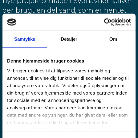
nye projektområde i Sydhavnen bliver
der brugt en del sand, som er hentet
fra Faxe Bugt. Som et lokalt islæt vil MT
Højgaard i den kommende tid også
hente sand fra Rønne Banke til
Samtykke
Detaljer
Om
opfyldning. Det har ikke været muligt
at bruge al sandet til opfyldning fra
Denne hjemmeside bruger cookies
Rønne Banke, da tilladelser til brug af
Vi bruger cookies til at tilpasse vores indhold og
sand kun gør det muligt at bruge det
annoncer, til at vise dig funktioner til sociale medier og til
lokale sand ved det øverste lag på
at analysere vores trafik. Vi deler også oplysninger om
din brug af vores hjemmeside med vores partnere inden
opfyldningen. Men fra uge 10 vil sand
for sociale medier, annonceringspartnere og
fra Rønne Banke også blive hentet til
analysepartnere. Vores partnere kan kombinere disse
projektet.
data med andre oplysninger, du har givet dem, eller som
de har indsamlet fra din brug af deres tjenester.
Læs mere i
Cookie- og privatlivspolitik
.
”Selvom vi rigtig gerne vil bruge lokale