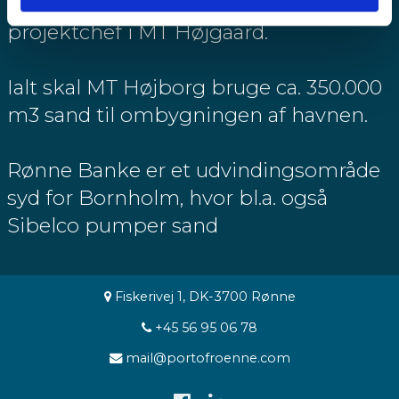
Bornholm,” siger Dan Harborg Locht,
projektchef i MT Højgaard.
Ialt skal MT Højborg bruge ca. 350.000
m3 sand til ombygningen af havnen.
Rønne Banke er et udvindingsområde
syd for Bornholm, hvor bl.a. også
Sibelco pumper sand
Adresse:
Fiskerivej 1, DK-3700 Rønne
Telefon:
+45 56 95 06 78
E-
mail@portofroenne.com
mail: