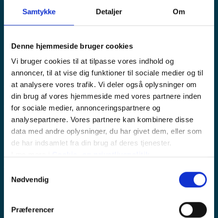
Samtykke
Detaljer
Om
TT-Lines starter en ny rute mellem Swinoujscie
og Rønne, der har første ankomst den 24. juni
2017.
Denne hjemmeside bruger cookies
Vi bruger cookies til at tilpasse vores indhold og
annoncer, til at vise dig funktioner til sociale medier og til
TT-line opererer færger i linjefart mellem Swinoujscie
at analysere vores trafik. Vi deler også oplysninger om
og Trelleborg og fra Rostock/Travemünde til
Trelleborg og har besluttet at iværksætte en ny
din brug af vores hjemmeside med vores partnere inden
færgerute der forbinder Swinoujscie til Bornholm.
for sociale medier, annonceringspartnere og
analysepartnere. Vores partnere kan kombinere disse
Rederiet tilbyder en direkte forbindelse fra
data med andre oplysninger, du har givet dem, eller som
Swinoujscie til Rønne med start den 24. juni i år, og vil
de har indsamlet fra din brug af deres tjenester.
have en ugentlig afgang på lørdage, i
Læs mere i
Cookie- og privatlivspolitik
.
sommersæsonen. Denne service vil gøre det muligt
for passagerer at komme nemt til et af de mest
Samtykkevalg
populære feriemål i Østersøen.
Nødvendig
”Vi er overbeviste om, at skumsprøjt og kun fem timer
sejltur til Bornholm vil møde en bred interesse fra
Præferencer