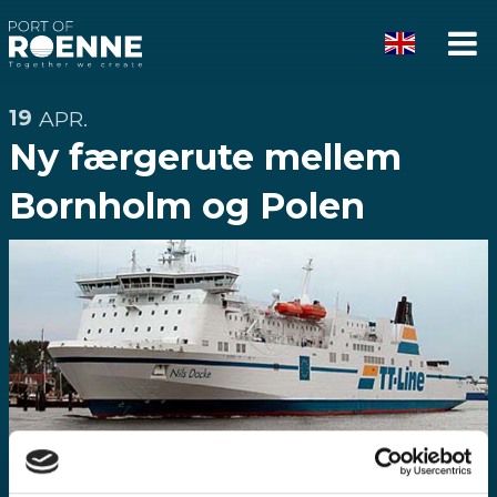
Rønne
Vis
Havn
me
19
APR.
Ny færgerute mellem
Bornholm og Polen
Nyt samarbejde mellem TT-Lines og Rønne Havn
A/S.