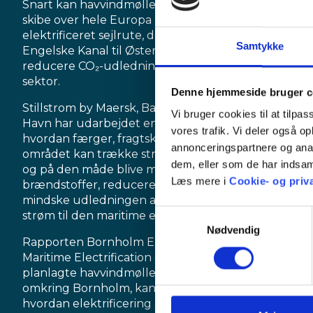
Snart kan havvindmølleparker forsyne havne og
skibe over hele Europa med grøn strøm via en
elektrificeret sejlrute, der strækker sig fra Den
Samtykke
Engelske Kanal til Østersøen, og på den måde
reducere CO₂-udledningerne fra den maritime
sektor.
Denne hjemmeside bruger c
Stillstrom by Maersk, Baltic Energy Island og Rønne
Vi bruger cookies til at tilpas
Havn har udarbejdet en rapport, der beskriver,
vores trafik. Vi deler også 
hvordan færger, fragtskibe og servicefartøjer i
annonceringspartnere og anal
området kan trække strøm fra havvindmølleparker
dem, eller som de har indsaml
og på den måde blive mindre afhængige af fossile
Læs mere i
Cookie- og priva
brændstoffer, reducere deres omkostninger,
mindske udledningen af drivhusgasser og sætte
Samtykkevalg
strøm til den maritime elektrificering.
Nødvendig
Rapporten Bornholm Energy Island: Powering
Maritime Electrification demonstrerer, hvordan
planlagte havvindmølleparker og netinfrastruktur
omkring Bornholm, kan give os en model for,
hvordan elektrificering af den maritime sektor er