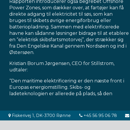
Rapporten introducerer også begrebet Offshore
Power Zones, som dækker over, at fartøjer kan få
direkte adgang til elektricitet til søs, som kan
bruges til skibets øvrige energiforbrug eller
batteriopladning. Sammen med elektrificerede
havne kan sådanne løsninger bidrage til at etablere
en “elektrisk skibsfartsmotorvej”, der strækker sig
fra Den Engelske Kanal gennem Nordsøen og ind i
Østersøen.
Kristian Borum Jørgensen, CEO for Stillstrom,
udtaler:
“Den maritime elektrificering er den næste front i
Europas energiomstilling. Skibs- og
ladeteknologien er allerede på plads, så den
Adresse:
Telefon:
Fiskerivej 1, DK-3700 Rønne
+45 56 95 06 78