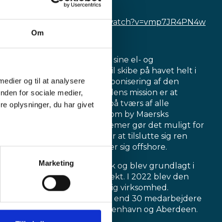
Denne video må deles:
https://www.youtube.com/watch?v=vmp7JR4PN4w
Om
Om Stillstrom:
Stillstrom by Maersk er med sine el- og
ladeinfrastrukturløsninger til skibe på havet helt i
 medier og til at analysere
front, når det gælder dekarbonisering af den
maritime sektor. Virksomhedens mission er at
nden for sociale medier,
eliminere skibes emissioner på tværs af alle
e oplysninger, du har givet
relevante skibstyper. Stillstrom by Maersks
integrerede opladningssystemer gør det muligt for
hybride og elektriske fartøjer at tilslutte sig ren
elektricitet, mens de befinder sig offshore.
Marketing
Virksomheden ejes af Maersk og blev grundlagt i
2019 som et innovationsprojekt. I 2022 blev den
etableret som en selvstændig virksomhed.
Stillstrom beskæftiger mere end 30 medarbejdere
på sine hovedkontorer i København og Aberdeen.