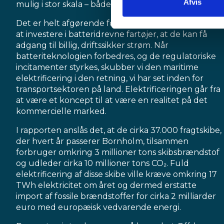
Afvis
mulig i stor skala – både i havne og til søs.
Det er helt afgørende for, om skibsejere vil overveje
at investere i batteridrevne fartøjer, at de kan få
adgang til billig, driftssikker strøm. Når
batteriteknologien forbedres, og de regulatoriske
incitamenter styrkes, skubber vi den maritime
elektrificering i den retning, vi har set inden for
transportsektoren på land. Elektrificeringen går fra
at være et koncept til at være en realitet på det
kommercielle marked.
I rapporten anslås det, at de cirka 37.000 fragtskibe,
der hvert år passerer Bornholm, tilsammen
forbruger omkring 3 millioner tons skibsbrændstof
og udleder cirka 10 millioner tons CO₂. Fuld
elektrificering af disse skibe ville kræve omkring 17
TWh elektricitet om året og dermed erstatte
import af fossile brændstoffer for cirka 2 milliarder
euro med europæisk vedvarende energi.