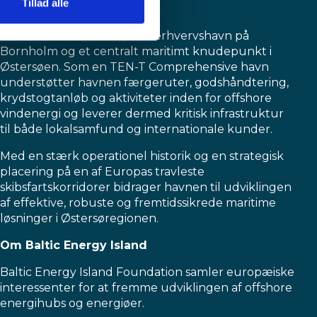
Tillad alle
Om Rønne Havn
Rønne havn er den største erhvervshavn på
Bornholm og et centralt maritimt knudepunkt i
Østersøen. Som en TEN-T Comprehensive havn
understøtter havnen færgeruter, godshåndtering,
krydstogtanløb og aktiviteter inden for offshore
vindenergi og leverer dermed kritisk infrastruktur
til både lokalsamfund og internationale kunder.
Med en stærk operationel historik og en strategisk
placering på en af Europas travleste
skibsfartskorridorer bidrager havnen til udviklingen
af effektive, robuste og fremtidssikrede maritime
løsninger i Østersøregionen.
Om Baltic Energy Island
Baltic Energy Island Foundation samler europæiske
interessenter for at fremme udviklingen af offshore
energihubs og energiøer.