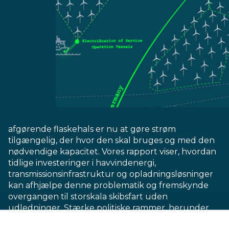
afgørende flaskehals er nu at gøre strøm
tilgængelig, der hvor den skal bruges og med den
nødvendige kapacitet. Vores rapport viser, hvordan
tidlige investeringer i havvindenergi,
transmissionsinfrastruktur og opladningsløsninger
kan afhjælpe denne problematik og fremskynde
overgangen til storskala skibsfart uden
udledninger. Stærke politiske rammer, herunder
EU ETS, FuelEU Maritime og Alternative Fuel