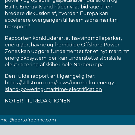
power- og opladningsspecialisten Stillstrom og
Baltic Energy Island håber vi at bidrage til en
bredere diskussion af, hvordan Europa kan
accelerere overgangen til lavemissions maritim
transport.”
Rapporten konkluderer, at havvindmølleparker,
energiøer, havne og fremtidige Offshore Power
Zones kan udgøre fundamentet for et nyt maritimt
energiøkosystem, der kan understøtte storskala
elektrificering af skibe i hele Nordeuropa.
Den fulde rapport er tilgængelig her:
https://stillstrom.com/news/bornholm-energy-
island-powering-maritime-electrification
NOTER TIL REDAKTIONEN:
E-
mail@portofroenne.com
mail: