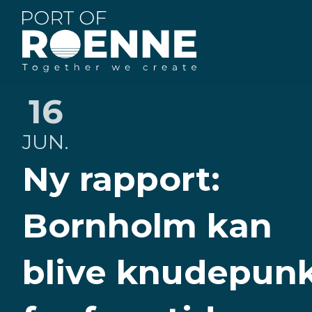
Rønne
Havn
16
JUN.
Ny rapport:
Bornholm kan
blive knudepun