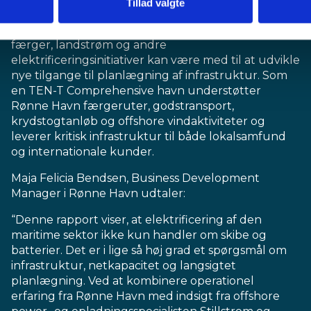
Tillad valgte
undersøgelsen er Rønne Havn på Bornholm et
eksempel på, at fremtidige krav til opladning af
færger, landstrøm og andre
elektrificeringsinitiativer kan være med til at udvikle
nye tilgange til planlægning af infrastruktur. Som
en TEN-T Comprehensive havn understøtter
Rønne Havn færgeruter, godstransport,
krydstogtanløb og offshore vindaktiviteter og
leverer kritisk infrastruktur til både lokalsamfund
og internationale kunder.
Maja Felicia Bendsen, Business Development
Manager i Rønne Havn udtaler:
“Denne rapport viser, at elektrificering af den
maritime sektor ikke kun handler om skibe og
batterier. Det er i lige så høj grad et spørgsmål om
infrastruktur, netkapacitet og langsigtet
planlægning. Ved at kombinere operationel
erfaring fra Rønne Havn med indsigt fra offshore