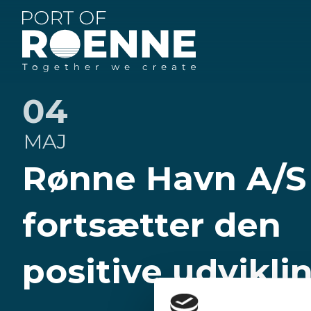
Rønne
Havn
04
MAJ
Rønne Havn A/S
fortsætter den
positive udvikli