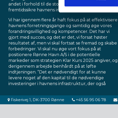
andet i forhold til de store investeringer, der skal
fremtidssikre havnens infrastruktur.
Vi har igennem flere år haft fokus på at effektivisere
havnens forretningsgange og samtidig øge vores
forandringsvillighed og kompetencer. Det har vi
gjort med succes, og det er det, vi forsat høster
resultatet af, men vi skal fortsat se fremad og skabe
forbedringer. Vi skal nu øge vort fokus på at
positionere Rønne Havn A/S i de potentielle
markeder som strategien Klar Kurs 2025 angiver, og
derigennem arbejde benhårdt på at løfte
indtjeningen. ”Det er nødvendigt for at kunne
levere noget af den kapital til de nødvendige
investeringer i havnens infrastruktur, der også
Adresse:
Telefon:
Fiskerivej 1, DK-3700 Rønne
+45 56 95 06 78