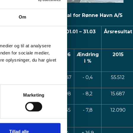
Periodetal for Rønne Havn A/S
Om
Økonomiske
Periode: 01.01 – 31.03
Årsresultat
nøgletal
(kr. i 1.000)
 medier og til at analysere
nden for sociale medier,
2015
2016
Ændring
2015
e oplysninger, du har givet
i %
Omsætning
11.494
11.447
- 0,4
55.512
EBIT
2.068
1.898
- 8,2
15.687
Marketing
Resultat for
1.144
1.055
- 7,8
12.090
Q1
Tillad alle
Antal
611
714
+ 16,9