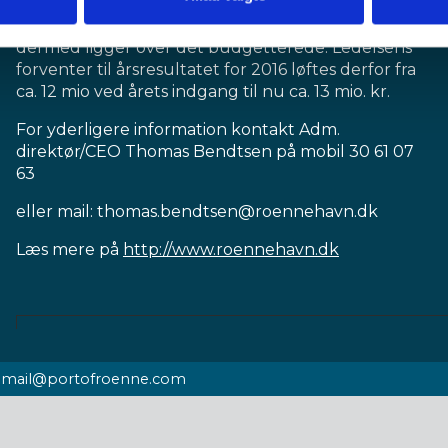
kvartal er forløbet positivt, og at selskabets
forventninger til kvartalet er mere end indfriet og
dermed ligger over det budgetterede. Ledelsens
forventer til årsresultatet for 2016 løftes derfor fra
ca. 12 mio ved årets indgang til nu ca. 13 mio. kr.
For yderligere information kontakt Adm.
direktør/CEO Thomas Bendtsen på mobil 30 61 07
63
eller mail:
thomas.bendtsen@roennehavn.dk
Læs mere på
http://www.roennehavn.dk
E-
mail@portofroenne.com
mail: