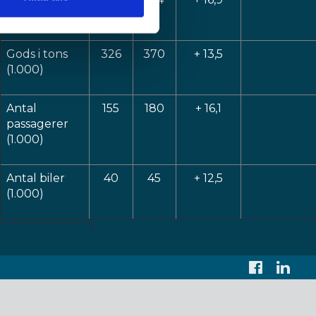
skibsanløb
Gods i tons
326
370
+ 13,5
(1.000)
Antal
155
180
+ 16,1
passagerer
(1.000)
Antal biler
40
45
+ 12,5
(1.000)
Faceboo
Link