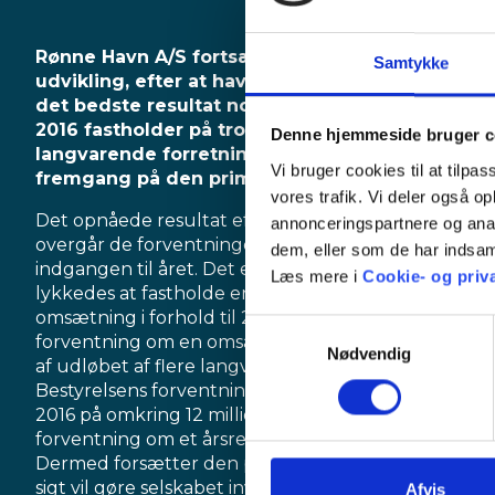
Rønne Havn A/S fortsætter den positive
Samtykke
udvikling, efter at havnen igen i 2015 leverede
det bedste resultat nogensinde. Første kvartal
2016 fastholder på trods af udløb af flere
Denne hjemmeside bruger c
langvarende forretningsaftaler forsat
Vi bruger cookies til at tilpas
fremgang på den primære drift.
vores trafik. Vi deler også 
Det opnåede resultat efter første kvartals drift
annonceringspartnere og anal
overgår de forventninger ledelsen havde ved
dem, eller som de har indsaml
indgangen til året. Det er mod forventning
Læs mere i
Cookie- og priva
lykkedes at fastholde en næsten uændret
omsætning i forhold til 2015 på trods af ledelsens
Samtykkevalg
forventning om en omsætningsnedgang som følge
Nødvendig
af udløbet af flere langvarende forretningsaftaler.
Bestyrelsens forventninger om et driftsresultat i
2016 på omkring 12 millioner løftes nu til en
forventning om et årsresultat på 12 til 13 millioner.
Dermed forsætter den positive udvikling, der på
sigt vil gøre selskabet investeringsparat blandt
Afvis