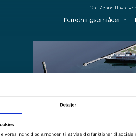
Om Rønne Havn
Pre
Forretningsområder
å
Detaljer
ookies
se vores indhold og annoncer, til at vise dig funktioner til sociale