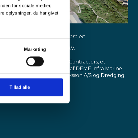
nden for sociale medier,
e oplysninger, du har givet
De tre prækvalificerede bydere er:
Boskalis International B.V.
Marketing
Per Aarsleff A/S
Rønne Port Expansion Contractors, et
konsortium bestående af DEME Infra Marine
Contractors NV, M.J. Eriksson A/S og Dredging
International NV
Tillad alle