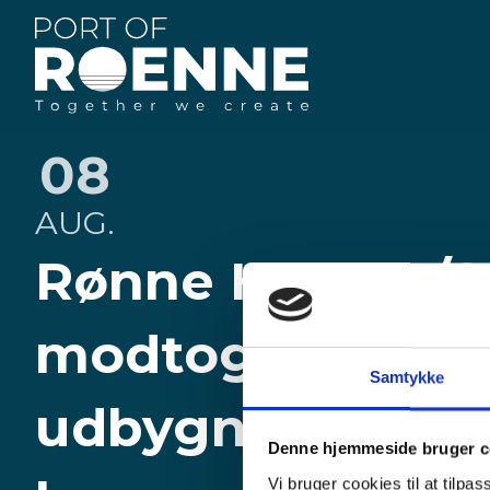
Rønne
Havn
08
AUG.
Rønne Havn A/S
modtog 3 bud p
Samtykke
udbygningen af
Denne hjemmeside bruger c
Vi bruger cookies til at tilpas