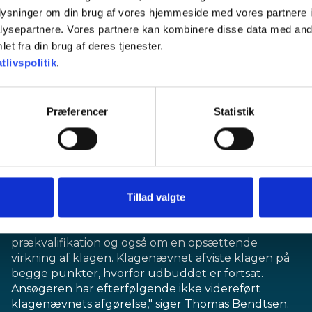
oplysninger om din brug af vores hjemmeside med vores partnere i
ysepartnere. Vores partnere kan kombinere disse data med andr
et fra din brug af deres tjenester.
tlivspolitik
.
indledende forhandlinger,” siger Thomas
Bendtsen, adm. dir. for Rønne Havn A/S.
Præferencer
Statistik
Selvom processen har været klar, så har en enkelt
ansøger om prækvalifikation valgt at rette en
klage til Klagenævnet for Udbud:
”I forbindelse med ansøgning om prækvalifikation
og tildeling deraf klagede en af ansøgerne om
Tillad valgte
prækvalifikation til Klagenævnet for Udbud.
Ansøgeren anmodede om tildeling af
prækvalifikation og også om en opsættende
virkning af klagen. Klagenævnet afviste klagen på
begge punkter, hvorfor udbuddet er fortsat.
Ansøgeren har efterfølgende ikke videreført
klagenævnets afgørelse," siger Thomas Bendtsen.