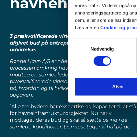
havnen
vores trafik. Vi deler også 
annonceringspartnere og anal
dem, eller som de har indsaml
Læs mere i
Cookie- og priva
3 prækvalificerede virksomheder/konsortier har
Samtykkevalg
afgivet bud på entreprisen for erhvervshavnens
Nødvendig
udvidelse.
Rønne Havn A/S er nået til et vigtigt punkt i
processen omkring havneudvidelsen. For mandag
modtog en samlet ledelse og bestyrelse de tre
prækvalificerede virksomheders/konsortiers bud
Afvis
på, hvordan og til hvilken pris, de vil kunne løfte
opgaven.
”Alle tre bydere har ekspertise og kapacitet til at stå
for havneinfrastrukturprojektet. Nu har vi
modtaget deres bud og skal så
sætte os ind i de
samlede konditioner. Dernæst tager vi hul på de