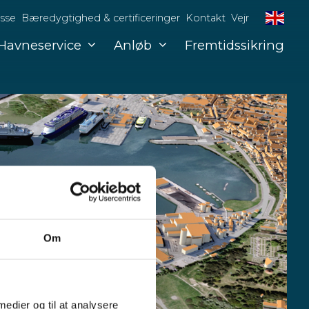
sse
Bæredygtighed & certificeringer
Kontakt
Vejr
Havneservice
Anløb
Fremtidssikring
Om
 medier og til at analysere