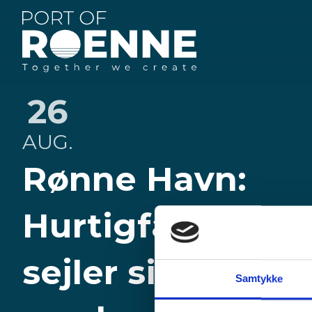
Rønne
Havn
26
AUG.
Rønne Havn:
Hurtigfærgerne
sejler sikkert i 
Samtykke