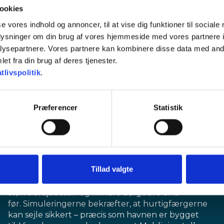
ookies
se vores indhold og annoncer, til at vise dig funktioner til sociale
oplysninger om din brug af vores hjemmeside med vores partnere i
ysepartnere. Vores partnere kan kombinere disse data med andr
et fra din brug af deres tjenester.
tlivspolitik
.
indsejling som i det tidligere havnelayout.
Under simuleringerne blev det foreslået at udnytte
mulighederne i det nye havnelayout, hvilket
Præferencer
Statistik
blev afslået.
Hos Rønne Havn understreges det, at
udbygningen har givet Bornholm en havn, der er
mere
Tillad valgte
robust og fleksibel end tidligere:
“Udbygningen har givet bedre besejlingsforhold, et
større svajebassin og mindre bølgeuro end
før. Simuleringerne bekræfter, at hurtigfærgerne
kan sejle sikkert – præcis som havnen er bygget