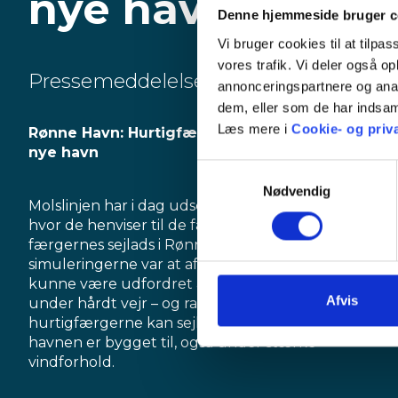
nye havn
Denne hjemmeside bruger c
Vi bruger cookies til at tilpas
vores trafik. Vi deler også 
Pressemeddelelse
annonceringspartnere og anal
dem, eller som de har indsaml
Læs mere i
Cookie- og priva
Rønne Havn: Hurtigfærgerne sejler sikkert i den
nye havn
Samtykkevalg
Nødvendig
Molslinjen har i dag udsendt en pressemeddelelse,
hvor de henviser til de fælles simuleringer af
færgernes sejlads i Rønne Havn. Formålet med
simuleringerne var at afklare, om hurtigfærgerne
kunne være udfordret af det nye havnelayout
Afvis
under hårdt vejr – og rapporten viser klart, at
hurtigfærgerne kan sejle sikkert, præcis som
havnen er bygget til, også under stærke
vindforhold.