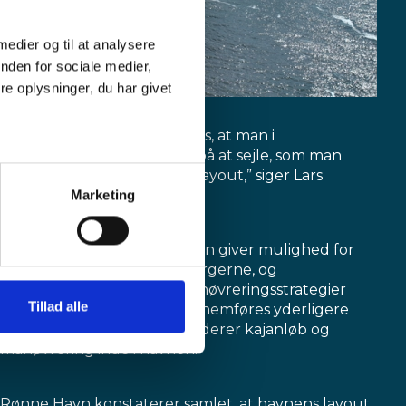
 medier og til at analysere
nden for sociale medier,
e oplysninger, du har givet
blev udnyttet. Det ærgrer os, at man i
simuleringerne insisterede på at sejle, som man
gjorde i det tidligere havnelayout,” siger Lars
Marketing
Nordahl, Rønne Havn A/S.
Rapporten fastslår, at havnen giver mulighed for
sikker sejlads med hurtigfærgerne, og
anbefaler, at færgernes manøvreringsstrategier
Tillad alle
revurderes samt at der gennemføres yderligere
simulationer, der også inkluderer kajanløb og
manøvrering inde i havnen.
Rønne Havn konstaterer samlet, at havnens layout