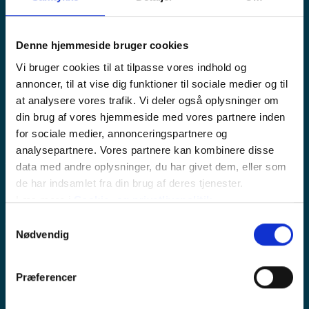
Fremtidssikringen af havneudvidelsen
af Rønne Havn har stor opbakning på
Denne hjemmeside bruger cookies
Bornholm. Det viser en undersøgelse
Vi bruger cookies til at tilpasse vores indhold og
af den lokale holdning til
annoncer, til at vise dig funktioner til sociale medier og til
havneudvidelsen.
at analysere vores trafik. Vi deler også oplysninger om
din brug af vores hjemmeside med vores partnere inden
Rønne Havn A/S har netop afsluttet tredje etape af
for sociale medier, annonceringspartnere og
havnens fremtidssikring, som er afgørende for at sikre
Bornholms forsyningssikkerhed. En undersøgelse
analysepartnere. Vores partnere kan kombinere disse
viser, at der er bred lokal opbakning blandt
data med andre oplysninger, du har givet dem, eller som
bornholmerne til udvidelsen og sikringen af havnen.
de har indsamlet fra din brug af deres tjenester.
Over to tredjedele af alle bornholmere er enige i, at
Læs mere i
Cookie- og privatlivspolitik
.
en udvidelse af havnen gavner hele øen, og at det er
Samtykkevalg
vigtigt at fremtidssikre denne centrale del af
Nødvendig
Bornholms infrastruktur.
Havnens administrerende direktør, Lars Nordahl,
Præferencer
glæder sig over den positive opbakning til projektet.
”Det er vigtigt for Bornholm, at vi får fremtidssikret