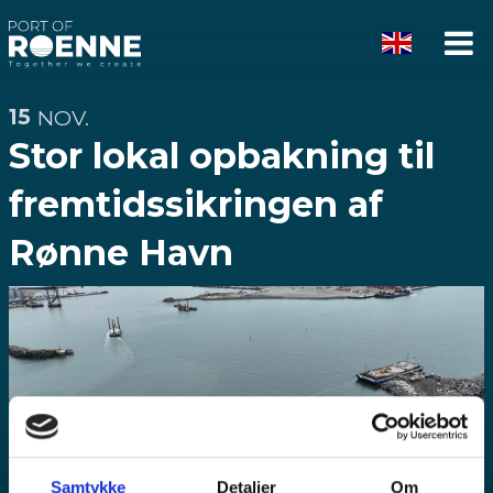
Rønne
Vis
Havn
me
15
NOV.
Stor lokal opbakning til
fremtidssikringen af
Rønne Havn
Samtykke
Detaljer
Om